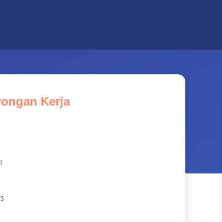
ongan Kerja
o
as