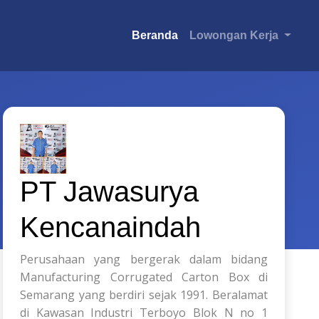
Beranda
Lowongan Kerja
PT Jawasurya
Kencanaindah
Perusahaan yang bergerak dalam bidang
Manufacturing Corrugated Carton Box di
Semarang yang berdiri sejak 1991. Beralamat
di Kawasan Industri Terboyo Blok N no 1