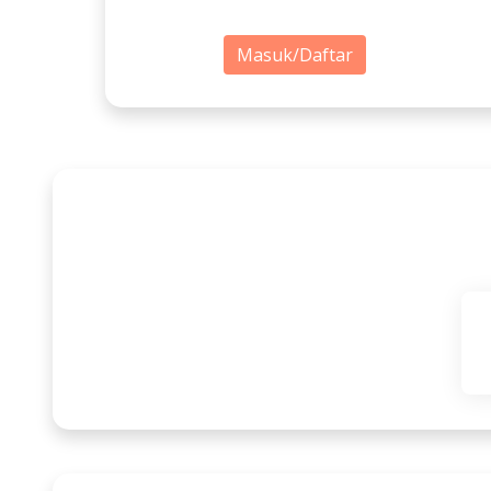
Masuk/Daftar
E-Makaryo (Bursa Kerja Jaw
dan BLK Seluruh Jawa T