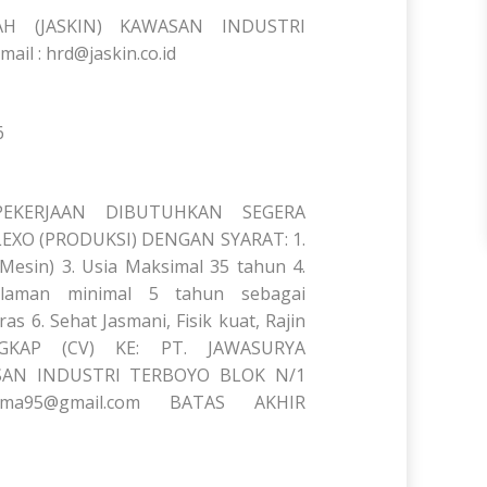
AH (JASKIN) KAWASAN INDUSTRI
l : hrd@jaskin.co.id
6
KERJAAN DIBUTUHKAN SEGERA
XO (PRODUKSI) DENGAN SYARAT: 1.
 Mesin) 3. Usia Maksimal 35 tahun 4.
laman minimal 5 tahun sebagai
s 6. Sehat Jasmani, Fisik kuat, Rajin
GKAP (CV) KE: PT. JAWASURYA
SAN INDUSTRI TERBOYO BLOK N/1
tma95@gmail.com BATAS AKHIR